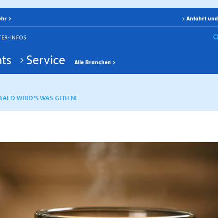
ehr
Anfahrt und
TER-INFOS
ts
Service
Alle Branchen
BALD WIRD'S WAS GEBEN!