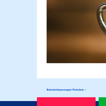
Bahnhofspassagen Potsdam