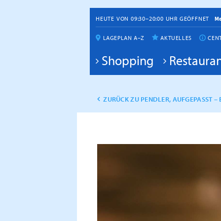
HEUTE VON 09:30–20:00 UHR GEÖFFNET
M
LAGEPLAN A–Z
AKTUELLES
CEN
Shopping
Restauran
ZURÜCK ZU PENDLER, AUFGEPASST – 