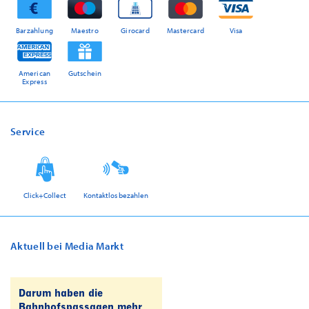
Barzahlung
Maestro
Girocard
Mastercard
Visa
American
Gutschein
Express
Service
Click+Collect
Kontaktlos bezahlen
Aktuell bei Media Markt
Darum haben die
Bahnhofspassagen mehr