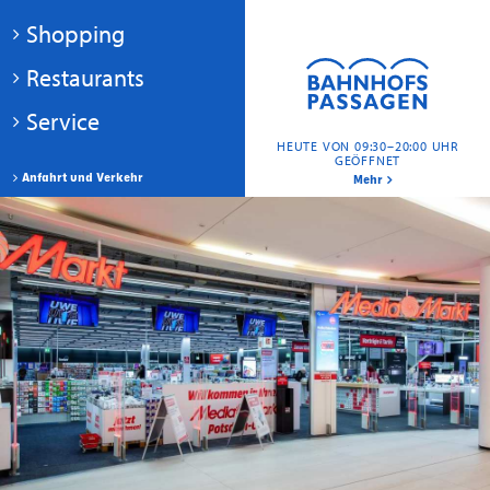
Shopping
Restaurants
Service
HEUTE VON 09:30–20:00 UHR
GEÖFFNET
Anfahrt und Verkehr
Mehr