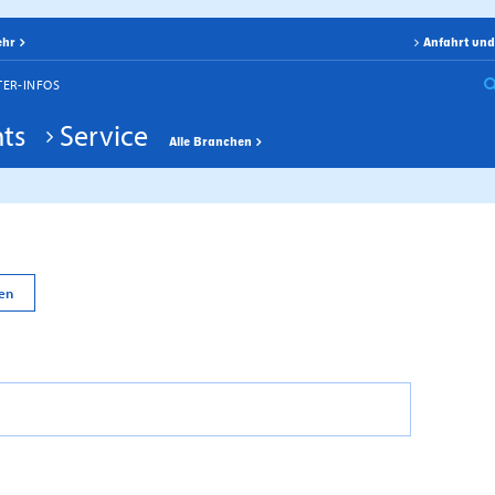
ehr
Anfahrt und
TER-INFOS
ts
Service
Alle Branchen
en