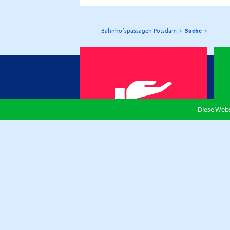
Bahnhofspassagen Potsdam
Suche
Diese Webs
SERVICE
Wichtig gut: Alles von WLAN bis
Reinigung
Mehr Erfahren
Top-Branchen