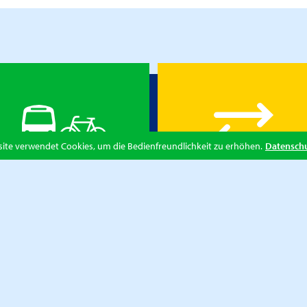
ite verwendet Cookies, um die Bedienfreundlichkeit zu erhöhen.
Datensch
MOBILITÄT
PENDELN
Zentrum des Geschehens: Alles von
Perfekt verbindend: Alles von Kaffee
Fahrrad bis Parkhaus
am Morgen bis Einkauf am Abend
Mehr Erfahren
Mehr Erfahren
SHOPPING