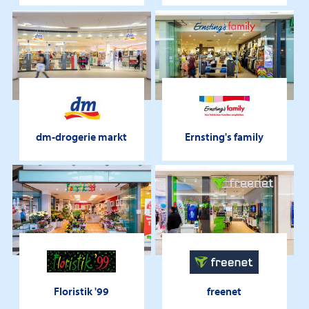
dm-drogerie markt
Ernsting's family
Floristik '99
freenet