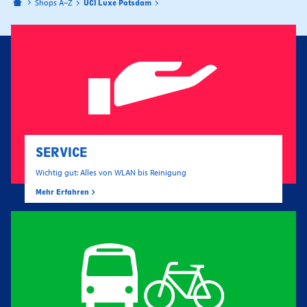
Bahnhofspassagen Potsdam
Shops A–Z
UCI Luxe Potsdam
SERVICE
Wichtig gut: Alles von WLAN bis Reinigung
Mehr Erfahren