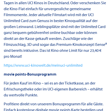
Tagen in allen UCI Kinos in Deutschland. Oder verschenken Sie
die Kino-Flat einfach für unvergessliche gemeinsame
Filmmomente. Jeder aktuelle Filmstart wird mit der UCI
Unlimited Card zum Genuss in bester Kinoqualität auf der
großen Leinwand. Lieblingsplätze sind mit der Unlimited Card
ganz bequem gebührenfrei online buchbar oder können
direkt an der Kasse gekauft werden. Zuschläge wie der
Filmzuschlag, 3D und sogar das Premium-Kinokonzept iSense®
sind bereits inklusive. Das ist Kino ohne Limit für nur 23,40 €
pro Monat!
https://www.uci-kinowelt.de/meinuci-unlimited
movie points-Bonusprogramm
Für jeden Kauf im Kino – sei es an der Ticketkasse, an der
Erfrischungstheke oder im UCI-eigenen Barbereich – erhältst
du wertvolle Punkte.
Profitiere direkt von unserem Bonusprogramm für alle Gäste.
Einfach kostenlose digitale movie points Karte bestellen und