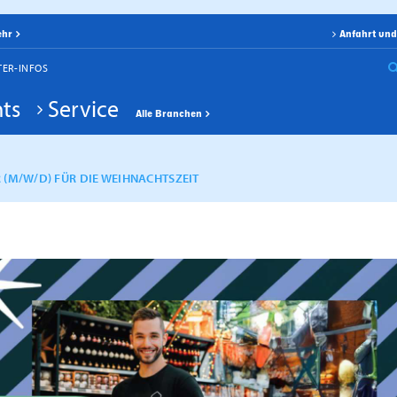
ehr
Anfahrt und
TER-INFOS
ts
Service
Alle Branchen
 (M/W/D) FÜR DIE WEIHNACHTSZEIT