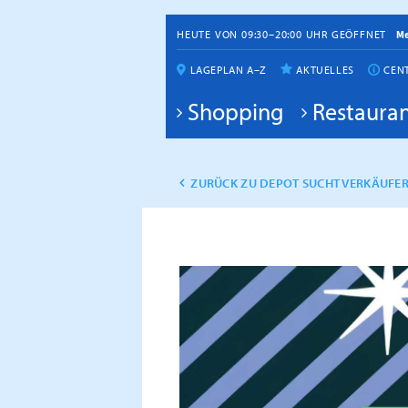
HEUTE VON 09:30–20:00 UHR GEÖFFNET
M
LAGEPLAN A–Z
AKTUELLES
CEN
Shopping
Restauran
ZURÜCK ZU DEPOT SUCHT VERKÄUFER