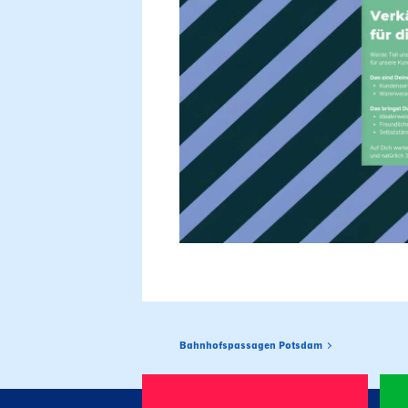
Bahnhofspassagen Potsdam