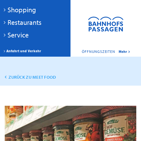
Shopping
Restaurants
Service
Anfahrt und Verkehr
ÖFFNUNGSZEITEN
Mehr
ZURÜCK ZU MEET FOOD