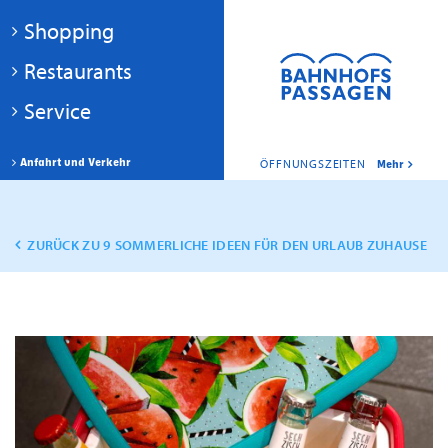
Shopping
Restaurants
Service
Anfahrt und Verkehr
ÖFFNUNGSZEITEN
Mehr
ZURÜCK ZU 9 SOMMERLICHE IDEEN FÜR DEN URLAUB ZUHAUSE