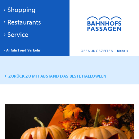
Shopping
Restaurants
Service
Anfahrt und Verkehr
ÖFFNUNGSZEITEN
Mehr
ZURÜCK ZU MIT ABSTAND DAS BESTE HALLOWEEN