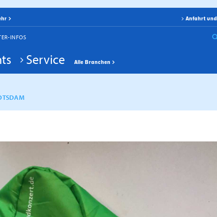
ehr
Anfahrt und
TER-INFOS
ts
Service
Alle Branchen
POTSDAM