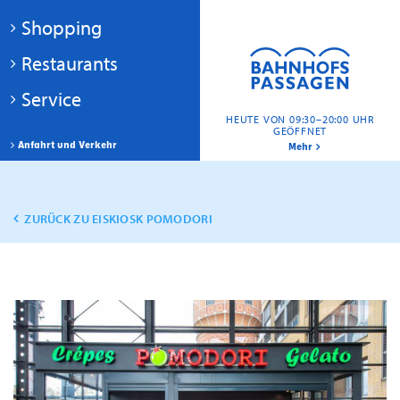
Shopping
Restaurants
Service
HEUTE VON 09:30–20:00 UHR
GEÖFFNET
Anfahrt und Verkehr
Mehr
ZURÜCK ZU EISKIOSK POMODORI