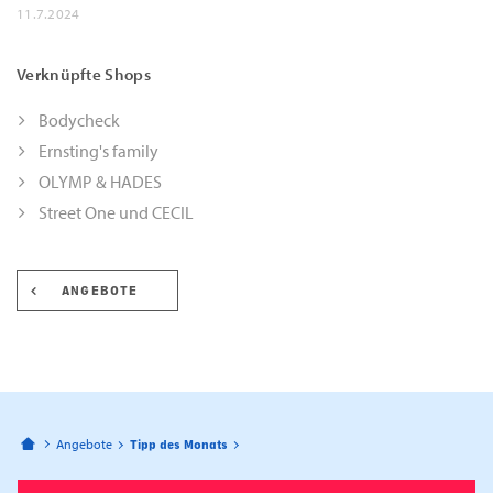
11.7.2024
Verknüpfte Shops
Bodycheck
Ernsting's family
OLYMP & HADES
Street One und CECIL
ANGEBOTE
Bahnhofspassagen Potsdam
Angebote
Tipp des Monats