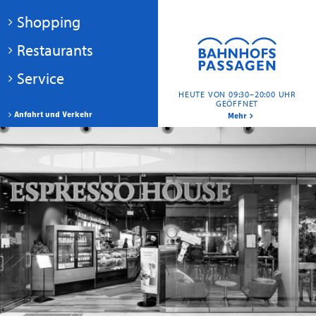
Shopping
Restaurants
Service
HEUTE VON 09:30–20:00 UHR
GEÖFFNET
Anfahrt und Verkehr
Mehr