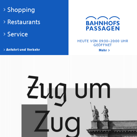
Shopping
Restaurants
Service
HEUTE VON 09:30–20:00 UHR
GEÖFFNET
Anfahrt und Verkehr
Mehr