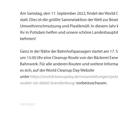
Am Samstag, den 17. September 2022, findet der World
statt. Dies ist die größte Sammelaktion der Welt zur Bes
Umweltverschmutzung und Plastikmüll. In diesem Jahr 
ihr in Potsdam helfen und unsere schöne Landeshaupts
befreien!
Ganz in der Nähe der Bahnhofspassagen startet am 17.
um 13:30 Uhr eine Cleanup-Route von der Bäckerei Exne
Bahnwerk. Für alle anderen Routen und weitere Informa
es sich, auf der World Cleanup Day Website
unter
https://worldcleanupday.de/veranstaltungen/po
sauber-sei-dabei-brandenburg/
vorbeizuschauen.
19.9.2022