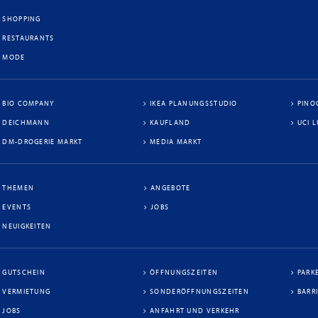
SHOPPING
RESTAURANTS
MODE
BIO COMPANY
IKEA PLANUNGSSTUDIO
PINO
DEICHMANN
KAUFLAND
UCI 
DM-DROGERIE MARKT
MEDIA MARKT
THEMEN
ANGEBOTE
EVENTS
JOBS
NEUIGKEITEN
GUTSCHEIN
ÖFFNUNGSZEITEN
PARK
VERMIETUNG
SONDERÖFFNUNGSZEITEN
BARR
JOBS
ANFAHRT UND VERKEHR