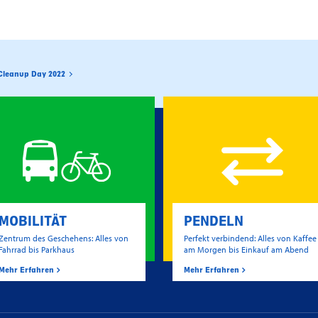
Cleanup Day 2022
MOBILITÄT
PENDELN
Zentrum des Geschehens: Alles von
Perfekt verbindend: Alles von Kaffee
Fahrrad bis Parkhaus
am Morgen bis Einkauf am Abend
Mehr Erfahren
Mehr Erfahren