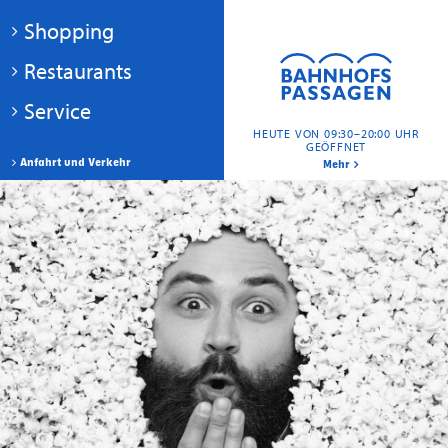
Shopping
Restaurants
Service
HEUTE VON 09:30–20:00 UHR
GEÖFFNET
Anfahrt und Verkehr
Mehr