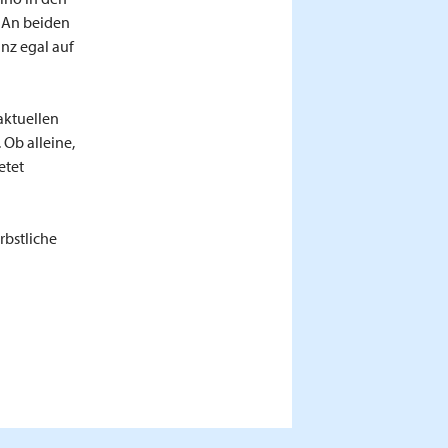
 An beiden
anz egal auf
aktuellen
 Ob alleine,
etet
rbstliche