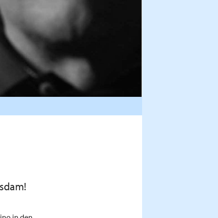
tsdam!
ino in den