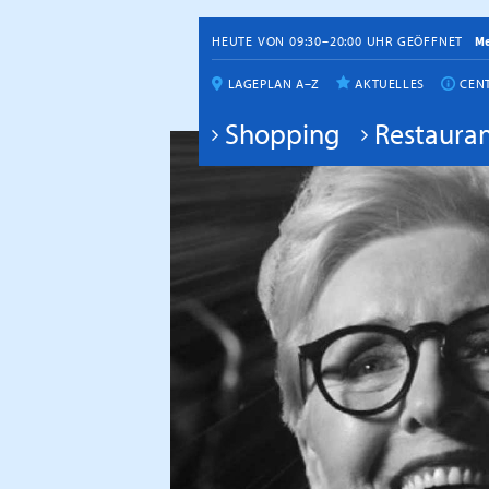
HEUTE VON 09:30–20:00 UHR GEÖFFNET
M
LAGEPLAN A–Z
AKTUELLES
CEN
Shopping
Restauran