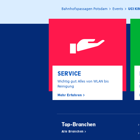
Bahnhofspassagen Potsdam
Events
UCI KI
SERVICE
Wichtig gut: Alles von WLAN bis
Reinigung
Mehr Erfahren
Top-Branchen
Alle Branchen