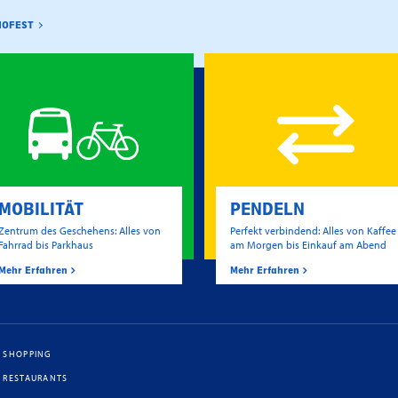
NOFEST
MOBILITÄT
PENDELN
Zentrum des Geschehens: Alles von
Perfekt verbindend: Alles von Kaffee
Fahrrad bis Parkhaus
am Morgen bis Einkauf am Abend
Mehr Erfahren
Mehr Erfahren
SHOPPING
RESTAURANTS