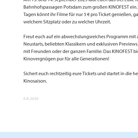
Bahnhofspassagen Potsdam zum großen KINOFEST ein.
Tagen könnt ihr Filme für nur 5 € pro Ticket genießen, g
welchem Sitzplatz oder zu welcher Uhrzeit.
Freut euch auf ein abwechslungsreiches Programm mit 
Neustarts, beliebten Klassikern und exklusiven Previews.
mit Freunden oder der ganzen Familie: Das KINOFEST bi
Kinovergnügen pur für alle Generationen!
Sichert euch rechtzeitig eure Tickets und startet in die he
Kinosaison.
6.8.2026