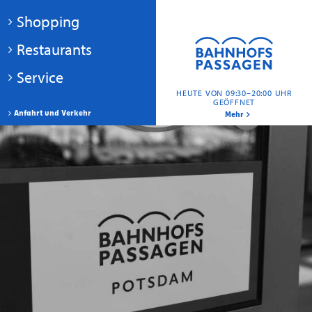
Shopping
Restaurants
Service
HEUTE VON 09:30–20:00 UHR
GEÖFFNET
Anfahrt und Verkehr
Mehr