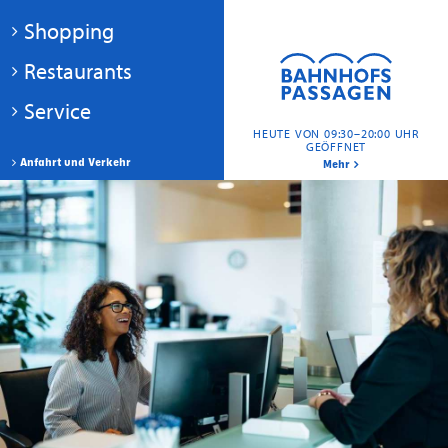
Shopping
Restaurants
Service
HEUTE VON 09:30–20:00 UHR
GEÖFFNET
Anfahrt und Verkehr
Mehr