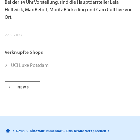
Bei der 14 Uhr Vorstellung, sind die Hauptdarsteller Leia
Holtwick, Max Befort, Moritz Bäckerling und Caro Cult live vor
Ort.
27.5.2022
Verknüpfte Shops
UCI Luxe Potsdam
NEWS
Bahnhofspassagen Potsdam
News
Kinotour Immenhof – Das Große Versprechen