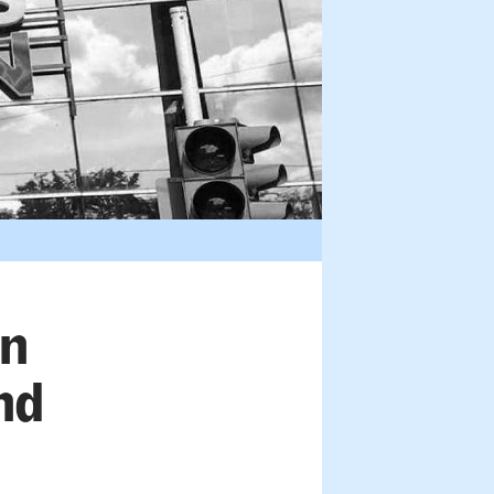
en
nd