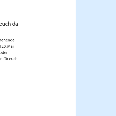
 euch da
chenende
 20. Mai
 oder
n für euch