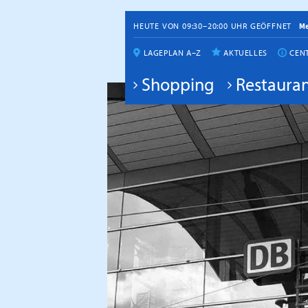
HEUTE VON 09:30–20:00 UHR GEÖFFNET
M
LAGEPLAN A–Z
AKTUELLES
CEN
Shopping
Restauran