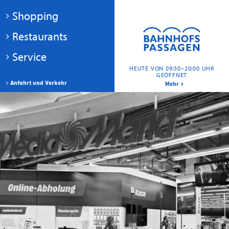
Shopping
Restaurants
Service
HEUTE VON 09:30–20:00 UHR
GEÖFFNET
Anfahrt und Verkehr
Mehr