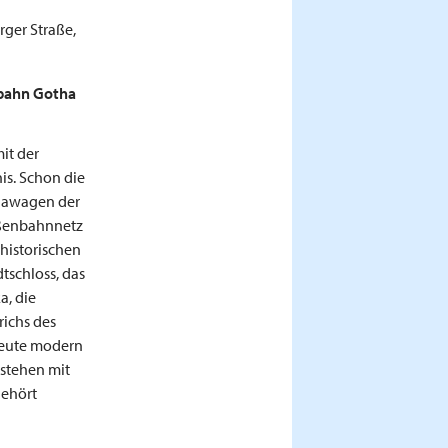
ger Straße,
nbahn Gotha
it der
is. Schon die
thawagen der
aßenbahnnetz
 historischen
tschloss, das
a, die
richs des
heute modern
stehen mit
gehört