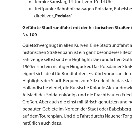
Termin: Samstag, 14. Juni, von 10–14 Uhr
Treffpunkt: Bahnhofspassagen Potsdam, Babelsber
direkt vor „
Pedales
“
Geführte Stadtrundfahrt mit der historischen Straße
Nr. 109
Quietschvergnügt in allen Kurven. Eine Stadtrundfahrt m
historischen Straßenbahn ist ein ganz besonderes Erlebn
Fahrzeuge selbst sind ein Highlight: Die rundlichen Go
1960er sind ein richtiger Hingucker. Das Potsdamer Str
eignet sich ideal für Rundfahrten. Es führt vorbei an den
Highlights der Stadt. Bequem vom Sitz erlebt ihr das Stad
Holländische Viertel, die Russische Kolonie Alexandrowk
Altstadt des Soldatenkönigs und die Prachtbauten Fried
Großen. Aber auch die einst militärisch genutzten und 
bebauten Gebiete im Norden der Stadt oder Babelsberg 
auf dem Tourenplan. Und die Fahrt durchs Nauener Tor 
natürlich auch dazu.