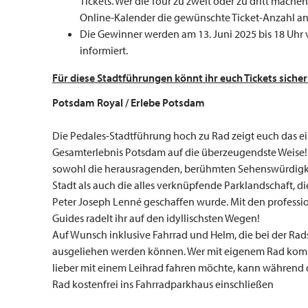
Tickets. Wer die Tour zu zweit oder zu dritt machen
Online-Kalender die gewünschte Ticket-Anzahl a
Die Gewinner werden am 13. Juni 2025 bis 18 Uhr
informiert.
Für diese Stadtführungen könnt ihr euch Tickets sicher
Potsdam Royal / Erlebe Potsdam
Die Pedales-Stadtführung hoch zu Rad zeigt euch das ei
Gesamterlebnis Potsdam auf die überzeugendste Weise!
sowohl die herausragenden, berühmten Sehenswürdigk
Stadt als auch die alles verknüpfende Parklandschaft, di
Peter Joseph Lenné geschaffen wurde. Mit den professi
Guides radelt ihr auf den idyllischsten Wegen!
Auf Wunsch inklusive Fahrrad und Helm, die bei der Rad
ausgeliehen werden können. Wer mit eigenem Rad kom
lieber mit einem Leihrad fahren möchte, kann während d
Rad kostenfrei ins Fahrradparkhaus einschließen