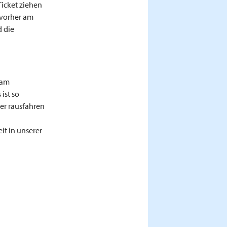
 Ticket ziehen
 vorher am
 die
 am
ist so
der rausfahren
t in unserer