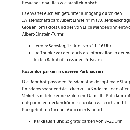
Besucher inhaltlich wie architektonisch.
Es erwartet euch ein geführter Rundgang durch den
„Wissenschaftspark Albert Einstein“ mit Außenbesichti
Großen Refraktors und des von Erich Mendelsohn entw
Albert-Einstein-Turms.
Termin: Samstag, 14. Juni, von 14–16 Uhr
Treffpunkt: vor der Touristen-Information in der
m
in den Bahnhofspassagen Potsdam
Kostenlos parken in unseren Parkhäusern
Die Bahnhofspassagen Potsdam sind der optimale Start
Potsdams spannendste Ecken zu Fuß oder mit den öffen
Verkehrsmitteln kennenzulernen. Damit ihr Potsdam auf
entspannt entdecken könnt, schenken wir euch am 14. J
Parkgebühren für euer Auto oder Fahrrad.
Parkhaus 1 und 2:
gratis parken von 8–22 Uhr