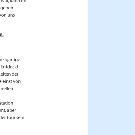
 will, kann im
ngeben.
 von uns
n:
nzigartige
 Entdeckt
eiten der
e einst von
onellen
station
mt, aber
er Tour sein