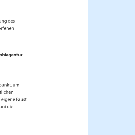
gung des
orfenen
obiagentur
punkt, um
tlichen
 eigene Faust
uni die