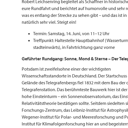
Robert Leichsenring begleitet als Schaffner in historisc
eure Rundfahrt und berichtet auf humorvolle und sehr r
was es entlang der Strecke zu sehen gibt – und das ist i
natürlich sehr viel. Steigt ein!
Termin: Samstag, 14. Juni, von 11–12 Uhr
Treffpunkt: Haltestelle Hauptbahnhof (Wasserturm
stadteinwärts), in Fahrtrichtung ganz vorne
Geführter Rundgang:
Sonne, Mond & Sterne – Der Tel
Potsdam ist zweifelsohne einer der wichtigsten
Wissenschaftsstandorte in Deutschland. Der Startschuss
Gelände des Telegrafenbergs fiel 1832 mit dem Bau der 
Telegrafenstation. Das berühmteste Bauwerk hier ist der
hohe Einsteinturm – ein Sonnenobservatorium, das Eins
Relativitätstheorie bestätigen sollte. Seitdem siedelten 
Forschungs-Zentrum, das Leibniz-Institut für Astrophysik
Wegener-Institut für Polar- und Meeresforschung und 
Institut für Klimafolgenforschung hier an und begeister