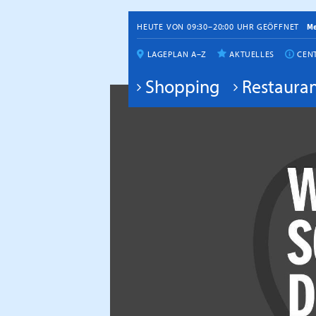
HEUTE VON 09:30–20:00 UHR GEÖFFNET
M
LAGEPLAN A–Z
AKTUELLES
CEN
Shopping
Restauran