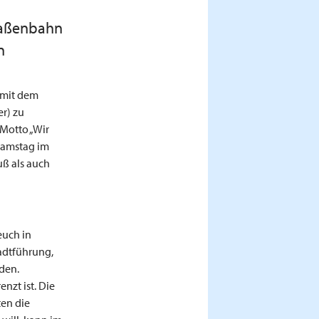
traßenbahn
n
 mit dem
r) zu
 Motto „Wir
 Samstag im
uß als auch
euch in
adtführung,
den.
nzt ist. Die
ten die