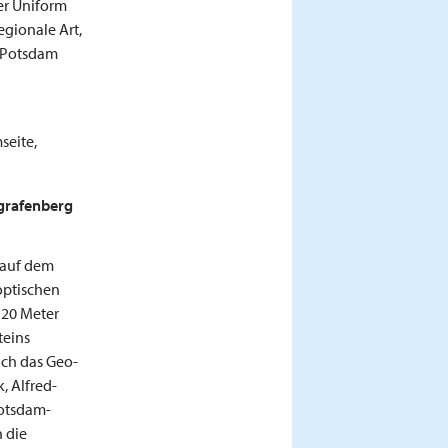
her Uniform
egionale Art,
n Potsdam
seite,
egrafenberg
 auf dem
optischen
 20 Meter
teins
sich das Geo-
, Alfred-
Potsdam-
n die