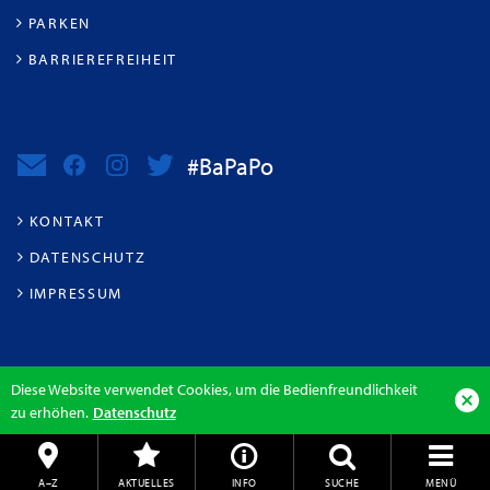
PARKEN
BARRIEREFREIHEIT
#BaPaPo
KONTAKT
DATENSCHUTZ
IMPRESSUM
Diese Website verwendet Cookies, um die Bedienfreundlichkeit
zu erhöhen.
Datenschutz
A–Z
AKTUELLES
INFO
SUCHE
MENÜ