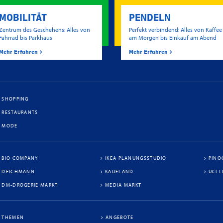
MOBILITÄT
PENDELN
Zentrum des Geschehens: Alles von
Perfekt verbindend: Alles von Kaffee
Fahrrad bis Parkhaus
am Morgen bis Einkauf am Abend
Mehr Erfahren
Mehr Erfahren
SHOPPING
RESTAURANTS
MODE
BIO COMPANY
IKEA PLANUNGSSTUDIO
PINO
DEICHMANN
KAUFLAND
UCI 
DM-DROGERIE MARKT
MEDIA MARKT
THEMEN
ANGEBOTE