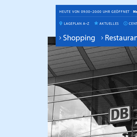
HEUTE VON 09:30–20:00 UHR GEÖFFNET
M
LAGEPLAN A–Z
AKTUELLES
CEN
Shopping
Restauran