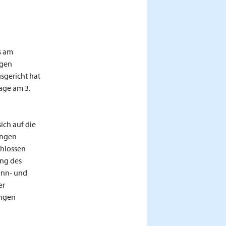
s am
agen
sgericht hat
age am 3.
ich auf die
ungen
hlossen
ung des
Sonn- und
er
ungen