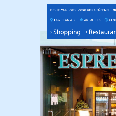
HEUTE VON 09:30–20:00 UHR GEÖFFNET
M
LAGEPLAN A–Z
AKTUELLES
CEN
Shopping
Restauran