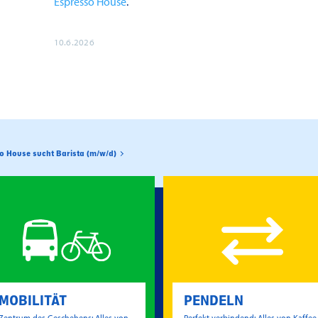
Espresso House
.
10.6.2026
o House sucht Barista (m/w/d)
MOBILITÄT
PENDELN
Zentrum des Geschehens: Alles von
Perfekt verbindend: Alles von Kaffee