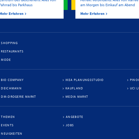
Fahrrad bis Parkhaus
am Morgen bis Einkauf am Abend
Mehr Erfahren
Mehr Erfahren
SHOPPING
RESTAURANTS
MODE
BIO COMPANY
IKEA PLANUNGSSTUDIO
PINO
DEICHMANN
KAUFLAND
UCI 
DM-DROGERIE MARKT
MEDIA MARKT
THEMEN
ANGEBOTE
EVENTS
JOBS
NEUIGKEITEN