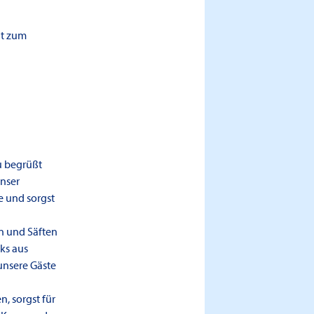
ht zum
u begrüßt
unser
e und sorgst
en und Säften
ks aus
unsere Gäste
, sorgst für