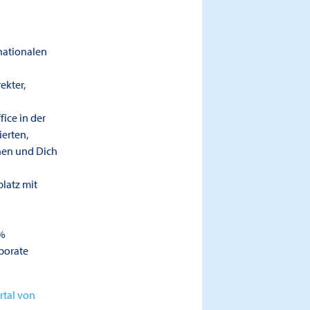
nationalen
ekter,
ice in der
erten,
ehen und Dich
latz mit
0%
porate
rtal von