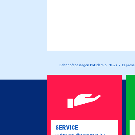
Bahnhofspassagen Potsdam
News
Espress
SERVICE
Wichtig gut: Alles von WLAN bis