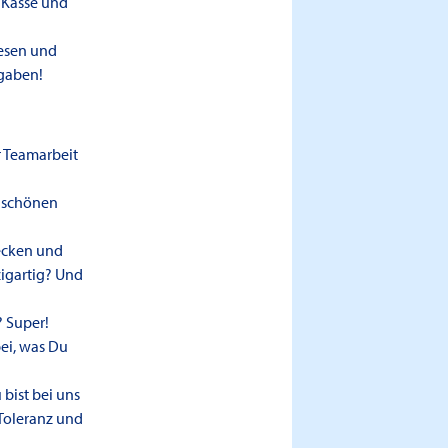
 Kasse und
Besen und
fgaben!
r Teamarbeit
n schönen
decken und
zigartig? Und
 Super!
ei, was Du
bist bei uns
 Toleranz und