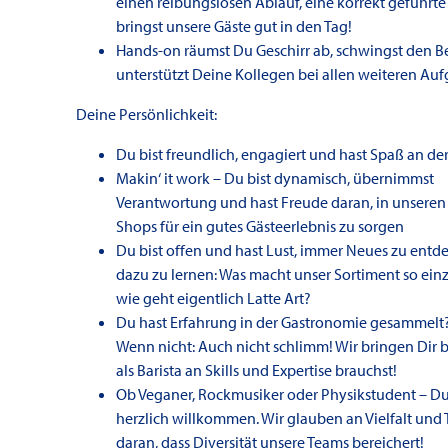
einen reibungslosen Ablauf, eine korrekt geführte
bringst unsere Gäste gut in den Tag!
Hands-on räumst Du Geschirr ab, schwingst den 
unterstützt Deine Kollegen bei allen weiteren Au
Deine Persönlichkeit:
Du bist freundlich, engagiert und hast Spaß an de
Makin‘ it work – Du bist dynamisch, übernimmst
Verantwortung und hast Freude daran, in unsere
Shops für ein gutes Gästeerlebnis zu sorgen
Du bist offen und hast Lust, immer Neues zu ent
dazu zu lernen: Was macht unser Sortiment so ein
wie geht eigentlich Latte Art?
Du hast Erfahrung in der Gastronomie gesammelt?
Wenn nicht: Auch nicht schlimm! Wir bringen Dir b
als Barista an Skills und Expertise brauchst!
Ob Veganer, Rockmusiker oder Physikstudent – Du 
herzlich willkommen. Wir glauben an Vielfalt und
daran, dass Diversität unsere Teams bereichert!