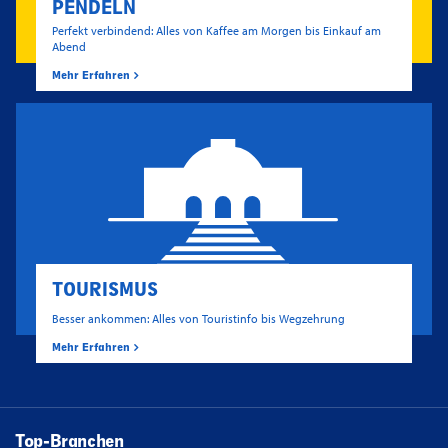
PENDELN
Perfekt verbindend: Alles von Kaffee am Morgen bis Einkauf am
Abend
Mehr Erfahren
TOURISMUS
Besser ankommen: Alles von Touristinfo bis Wegzehrung
Mehr Erfahren
Top-Branchen