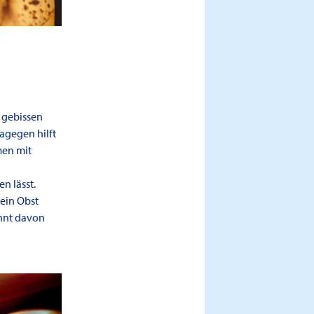
 gebissen
Dagegen hilft
men mit
n lässt.
dein Obst
ennt davon