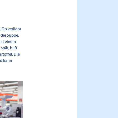
. Ob verliebt
n die Suppe,
mit einem
spät, hilft
rtoffel. Die
nd kann