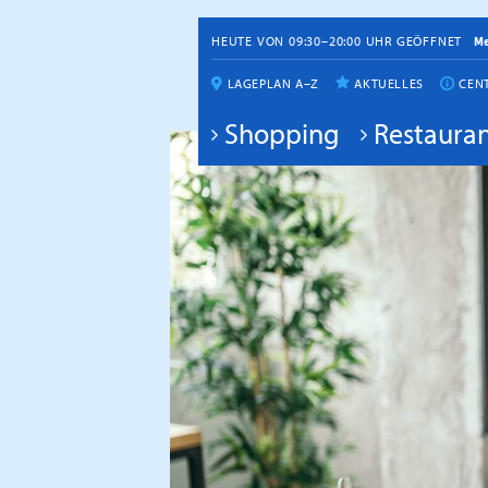
HEUTE VON 09:30–20:00 UHR GEÖFFNET
M
LAGEPLAN A–Z
AKTUELLES
CEN
Shopping
Restauran