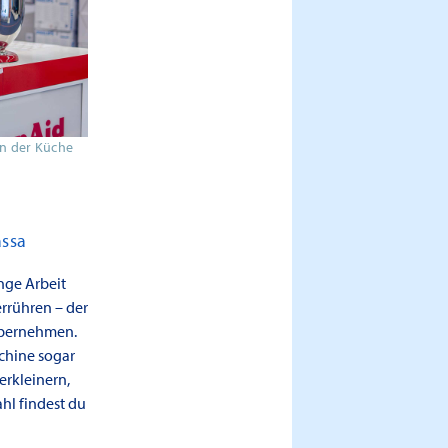
in der Küche
assa
ge Arbeit
rrühren – der
 übernehmen.
schine sogar
erkleinern,
hl findest du