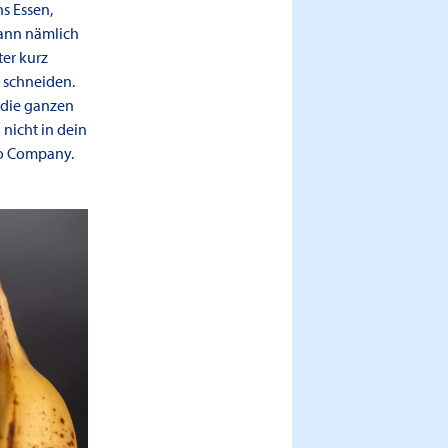
s Essen,
kann nämlich
ter kurz
 schneiden.
 die ganzen
nicht in dein
Bio Company.