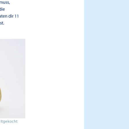
muss,
die
aten dir 11
st.
 mitgekocht