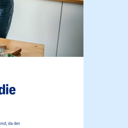
die
st, da der