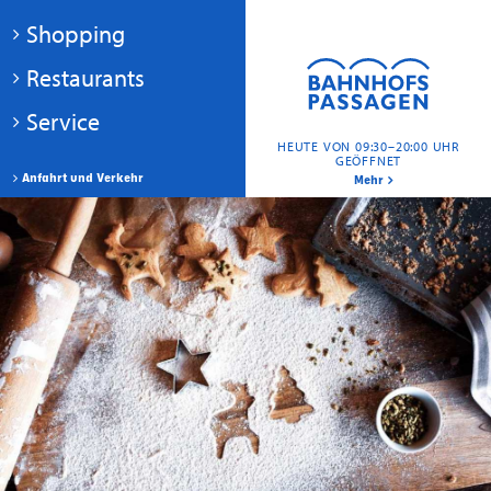
Shopping
Restaurants
Service
HEUTE VON 09:30–20:00 UHR
GEÖFFNET
Anfahrt und Verkehr
Mehr