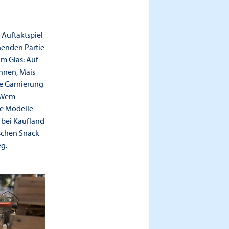
Auftaktspiel
nenden Partie
m Glas: Auf
ohnen, Mais
ne Garnierung
. Wem
ne Modelle
bei Kaufland
schen Snack
g.