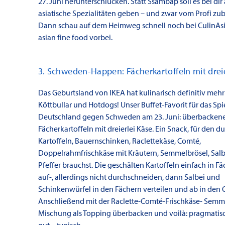
27. Juni herunterschlucken. Statt Ssambap soll es bei dir
asiatische Spezialitäten geben – und zwar vom Profi zub
Dann schau auf dem Heimweg schnell noch bei CulinAsi
asian fine food vorbei.
3. Schweden-Happen: Fächerkartoffeln mit dreie
Das Geburtsland von IKEA hat kulinarisch definitiv mehr 
Köttbullar und Hotdogs! Unser Buffet-Favorit für das Spi
Deutschland gegen Schweden am 23. Juni: überbacken
Fächerkartoffeln mit dreierlei Käse. Ein Snack, für den du
Kartoffeln, Bauernschinken, Raclettekäse, Comté,
Doppelrahmfrischkäse mit Kräutern, Semmelbrösel, Salbe
Pfeffer brauchst. Die geschälten Kartoffeln einfach in F
auf-, allerdings nicht durchschneiden, dann Salbei und
Schinkenwürfel in den Fächern verteilen und ab in den 
Anschließend mit der Raclette-Comté-Frischkäse- Semm
Mischung als Topping überbacken und voilà: pragmatisc