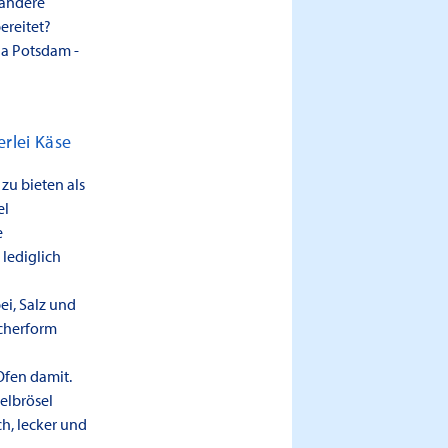
 andere
ereitet?
a Potsdam -
rlei Käse
zu bieten als
el
e
 lediglich
i, Salz und
ächerform
Ofen damit.
elbrösel
h, lecker und