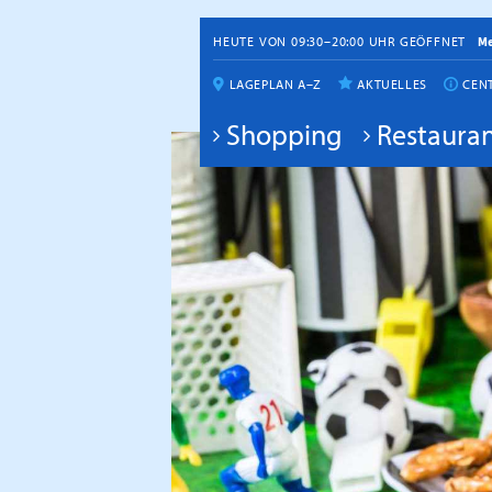
HEUTE VON 09:30–20:00 UHR GEÖFFNET
M
LAGEPLAN A–Z
AKTUELLES
CEN
Shopping
Restauran