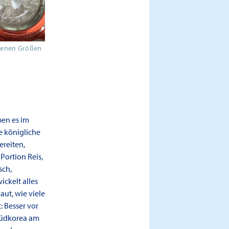
edenen Größen
ben es im
e königliche
ereiten,
Portion Reis,
sch,
ickelt alles
aut, wie viele
: Besser vor
Südkorea am