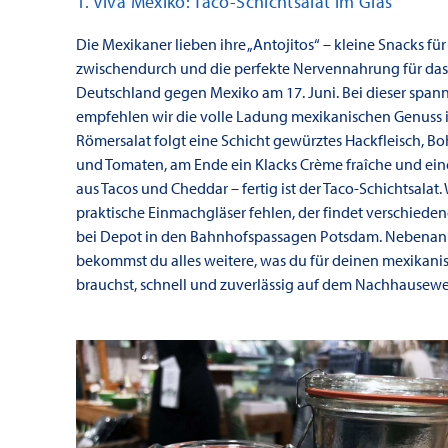
1. Viva Mexiko: Taco-Schichtsalat im Glas
Die Mexikaner lieben ihre „Antojitos“ – kleine Snacks für
zwischendurch und die perfekte Nervennahrung für das 
Deutschland gegen Mexiko am 17. Juni. Bei dieser span
empfehlen wir die volle Ladung mexikanischen Genuss i
Römersalat folgt eine Schicht gewürztes Hackfleisch, B
und Tomaten, am Ende ein Klacks Crème fraîche und ei
aus Tacos und Cheddar – fertig ist der Taco-Schichtsalat
praktische Einmachgläser fehlen, der findet verschiede
bei Depot in den Bahnhofspassagen Potsdam. Nebenan 
bekommst du alles weitere, was du für deinen mexikani
brauchst, schnell und zuverlässig auf dem Nachhausewe