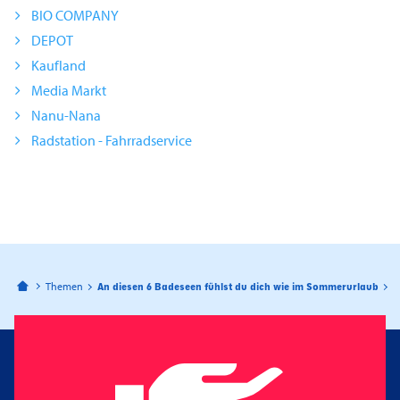
BIO COMPANY
DEPOT
Kaufland
Media Markt
Nanu-Nana
Radstation - Fahrradservice
Bahnhofspassagen Potsdam
Themen
An diesen 6 Badeseen fühlst du dich wie im Sommerurlaub