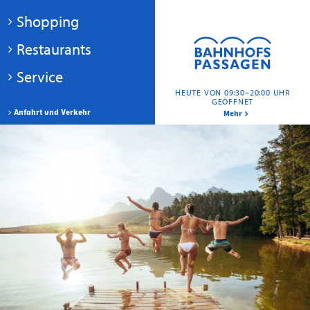
Shopping
Restaurants
Service
HEUTE VON 09:30–20:00 UHR
GEÖFFNET
Anfahrt und Verkehr
Mehr