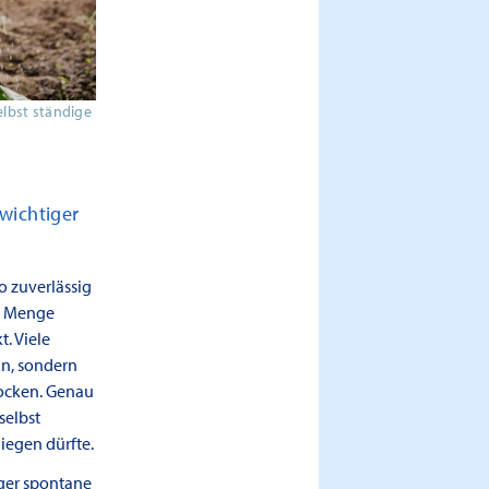
elbst ständige
wichtiger
o zuverlässig
ie Menge
. Viele
nn, sondern
rocken. Genau
selbst
iegen dürfte.
iger spontane