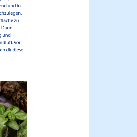
gend und in
achzulegen.
rfläche zu
: Dann
ag und
ndluft. Vor
n dir diese