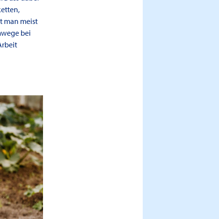
etten,
kt man meist
mwege bei
Arbeit