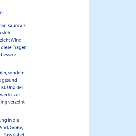
en
 man kaum als
 steht
 zieht Wind
r diese Fragen
h bessere
ler, sondern
ie gesund
ist. Und der
 weder zur
ing verzeiht
ung in die
ind, Größe,
. Dass dabei