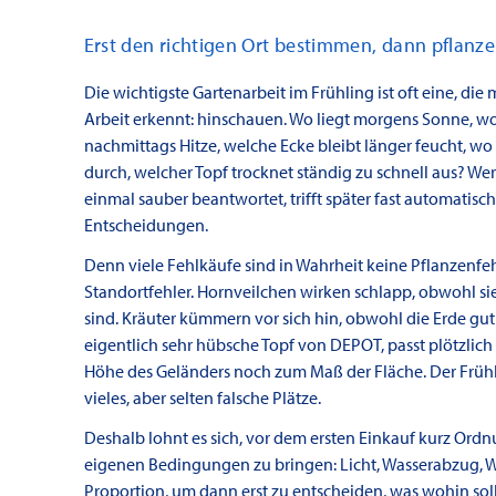
Erst den richtigen Ort bestimmen, dann pflanz
Die wichtigste Gartenarbeit im Frühling ist oft eine, die
Arbeit erkennt: hinschauen. Wo liegt morgens Sonne, wo
nachmittags Hitze, welche Ecke bleibt länger feucht, wo
durch, welcher Topf trocknet ständig zu schnell aus? We
einmal sauber beantwortet, trifft später fast automatisc
Entscheidungen.
Denn viele Fehlkäufe sind in Wahrheit keine Pflanzenfeh
Standortfehler. Hornveilchen wirken schlapp, obwohl s
sind. Kräuter kümmern vor sich hin, obwohl die Erde gut 
eigentlich sehr hübsche Topf von DEPOT, passt plötzlich
Höhe des Geländers noch zum Maß der Fläche. Der Frühl
vieles, aber selten falsche Plätze.
Deshalb lohnt es sich, vor dem ersten Einkauf kurz Ordn
eigenen Bedingungen zu bringen: Licht, Wasserabzug, W
Proportion, um dann erst zu entscheiden, was wohin soll