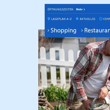
ÖFFNUNGSZEITEN
Mehr
LAGEPLAN A–Z
AKTUELLES
CEN
Shopping
Restauran