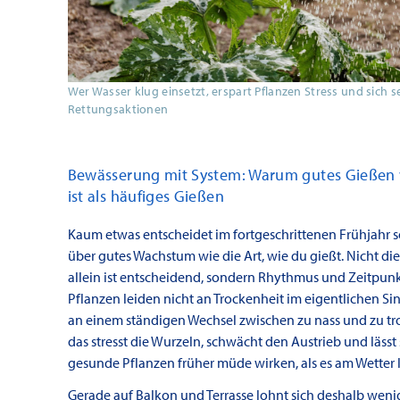
Wer Wasser klug einsetzt, erspart Pflanzen Stress und sich s
Rettungsaktionen
Bewässerung mit System: Warum gutes Gießen 
ist als häufiges Gießen
Kaum etwas entscheidet im fortgeschrittenen Frühjahr s
über gutes Wachstum wie die Art, wie du gießt. Nicht d
allein ist entscheidend, sondern Rhythmus und Zeitpunkt
Pflanzen leiden nicht an Trockenheit im eigentlichen Si
an einem ständigen Wechsel zwischen zu nass und zu t
das stresst die Wurzeln, schwächt den Austrieb und lässt 
gesunde Pflanzen früher müde wirken, als es am Wetter l
Gerade auf Balkon und Terrasse lohnt sich deshalb wen