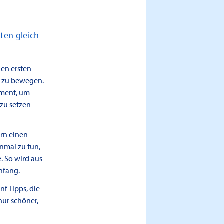
ten gleich
den ersten
s zu bewegen.
Moment, um
 zu setzen
ern einen
einmal zu tun,
. So wird aus
nfang.
f Tipps, die
nur schöner,