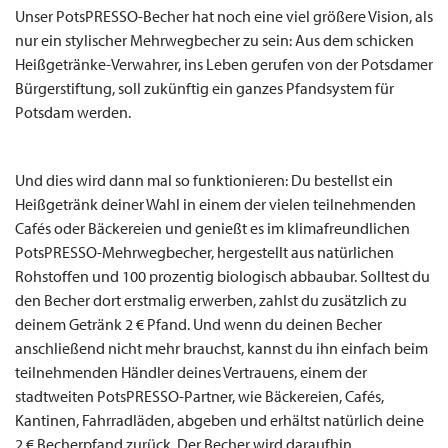
Unser PotsPRESSO-Becher hat noch eine viel größere Vision, als
nur ein stylischer Mehrwegbecher zu sein: Aus dem schicken
Heißgetränke-Verwahrer, ins Leben gerufen von der Potsdamer
Bürgerstiftung, soll zukünftig ein ganzes Pfandsystem für
Potsdam werden.
Und dies wird dann mal so funktionieren: Du bestellst ein
Heißgetränk deiner Wahl in einem der vielen teilnehmenden
Cafés oder Bäckereien und genießt es im klimafreundlichen
PotsPRESSO-Mehrwegbecher, hergestellt aus natürlichen
Rohstoffen und 100 prozentig biologisch abbaubar. Solltest du
den Becher dort erstmalig erwerben, zahlst du zusätzlich zu
deinem Getränk 2 € Pfand. Und wenn du deinen Becher
anschließend nicht mehr brauchst, kannst du ihn einfach beim
teilnehmenden Händler deines Vertrauens, einem der
stadtweiten PotsPRESSO-Partner, wie Bäckereien, Cafés,
Kantinen, Fahrradläden, abgeben und erhältst natürlich deine
2 € Becherpfand zurück. Der Becher wird daraufhin