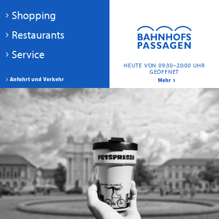
Shopping
Restaurants
Service
HEUTE VON 09:30–20:00 UHR
GEÖFFNET
Anfahrt und Verkehr
Mehr