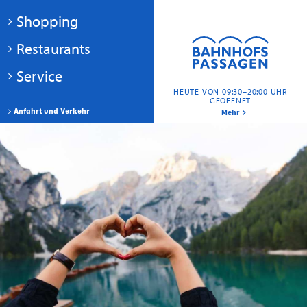
Shopping
Restaurants
Service
HEUTE VON 09:30–20:00 UHR
GEÖFFNET
Anfahrt und Verkehr
Mehr