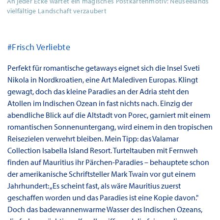
An jeder Ecke wartet ein magisches Postkartenmotiv: Neuseelands
vielfältige Landschaft verzaubert
#Frisch Verliebte
Perfekt für romantische getaways eignet sich die Insel Sveti
Nikola in Nordkroatien, eine Art Malediven Europas. Klingt
gewagt, doch das kleine Paradies an der Adria steht den
Atollen im Indischen Ozean in fast nichts nach. Einzig der
abendliche Blick auf die Altstadt von Porec, garniert mit einem
romantischen Sonnenuntergang, wird einem in den tropischen
Reisezielen verwehrt bleiben. Mein Tipp: das Valamar
Collection Isabella Island Resort. Turteltauben mit Fernweh
finden auf Mauritius ihr Pärchen-Paradies – behauptete schon
der amerikanische Schriftsteller Mark Twain vor gut einem
Jahrhundert: „Es scheint fast, als wäre Mauritius zuerst
geschaffen worden und das Paradies ist eine Kopie davon."
Doch das badewannenwarme Wasser des Indischen Ozeans,