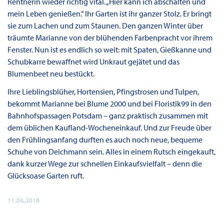
Rentnerin wieder richtig vital. „Hier kann ich abschalten und
mein Leben genießen.” Ihr Garten ist ihr ganzer Stolz. Er bringt
sie zum Lachen und zum Staunen. Den ganzen Winter über
träumte Marianne von der blühenden Farbenpracht vor ihrem
Fenster. Nun ist es endlich so weit: mit Spaten, Gießkanne und
Schubkarre bewaffnet wird Unkraut gejätet und das
Blumenbeet neu bestückt.
Ihre Lieblingsblüher, Hortensien, Pfingstrosen und Tulpen,
bekommt Marianne bei Blume 2000 und bei Floristik99 in den
Bahnhofspassagen Potsdam – ganz praktisch zusammen mit
dem üblichen Kaufland-Wocheneinkauf. Und zur Freude über
den Frühlingsanfang durften es auch noch neue, bequeme
Schuhe von Deichmann sein. Alles in einem Rutsch eingekauft,
dank kurzer Wege zur schnellen Einkaufsvielfalt – denn die
Glücksoase Garten ruft.
11.04.2018