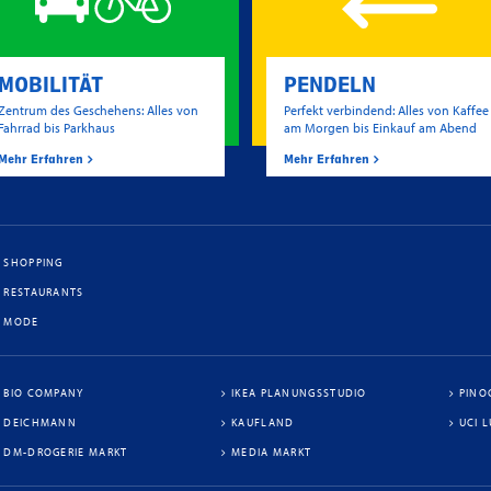
MOBILITÄT
PENDELN
Zentrum des Geschehens: Alles von
Perfekt verbindend: Alles von Kaffee
Fahrrad bis Parkhaus
am Morgen bis Einkauf am Abend
Mehr Erfahren
Mehr Erfahren
SHOPPING
RESTAURANTS
MODE
BIO COMPANY
IKEA PLANUNGSSTUDIO
PINO
DEICHMANN
KAUFLAND
UCI 
DM-DROGERIE MARKT
MEDIA MARKT