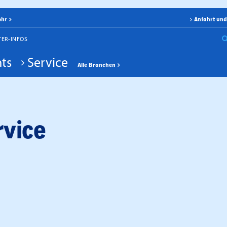
ehr
Anfahrt und
TER-INFOS
ts
Service
Alle Branchen
vice