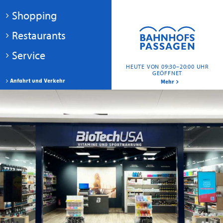
Shopping
Restaurants
Service
HEUTE VON 09:30–20:00 UHR
GEÖFFNET
Anfahrt und Verkehr
Mehr