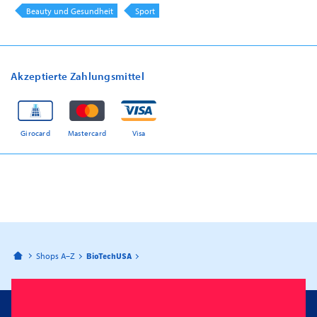
Beauty und Gesundheit
Sport
Akzeptierte Zahlungsmittel
Girocard
Mastercard
Visa
Bahnhofspassagen Potsdam
Shops A–Z
BioTechUSA