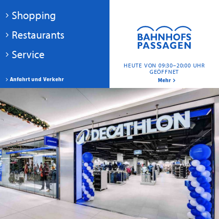
Shopping
Restaurants
Service
HEUTE VON 09:30–20:00 UHR
GEÖFFNET
Anfahrt und Verkehr
Mehr