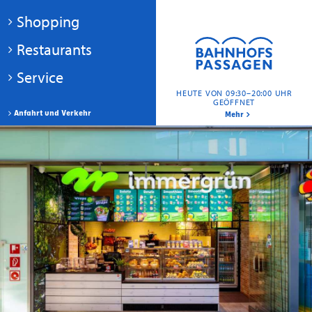
Shopping
Restaurants
Service
HEUTE VON 09:30–20:00 UHR
GEÖFFNET
Anfahrt und Verkehr
Mehr