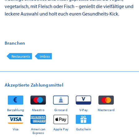
vegetarisch, mit Fleisch oder Fisch – genießt die vielfältige und
leckere Auswahl und holt euch euren Gesundheits-Kick.
Branchen
Restaurants
Imbiss
Akzeptierte Zahlungsmittel
Barzahlung
Maestro
Girocard
V-Pay
Mastercard
Visa
American
Apple Pay
Gutschein
Express