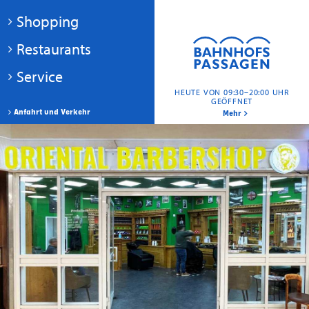
Shopping
Restaurants
Service
HEUTE VON 09:30–20:00 UHR
GEÖFFNET
Anfahrt und Verkehr
Mehr