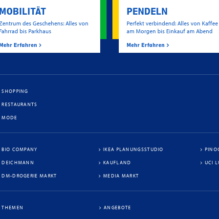
MOBILITÄT
PENDELN
Zentrum des Geschehens: Alles von
Perfekt verbindend: Alles von Kaffee
Fahrrad bis Parkhaus
am Morgen bis Einkauf am Abend
Mehr Erfahren
Mehr Erfahren
SHOPPING
RESTAURANTS
MODE
BIO COMPANY
IKEA PLANUNGSSTUDIO
PINO
DEICHMANN
KAUFLAND
UCI 
DM-DROGERIE MARKT
MEDIA MARKT
THEMEN
ANGEBOTE