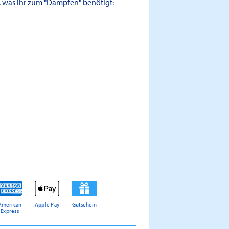
 was ihr zum "Dampfen" benötigt:
American
Apple Pay
Gutschein
Express