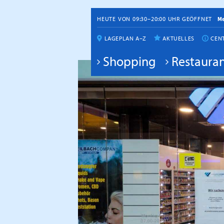
HEUTE VON 09:30–20:00 UHR GEÖFFNET
M
LAGEPLAN A–Z
AKTUELLES
CEN
Shopping
Restauran