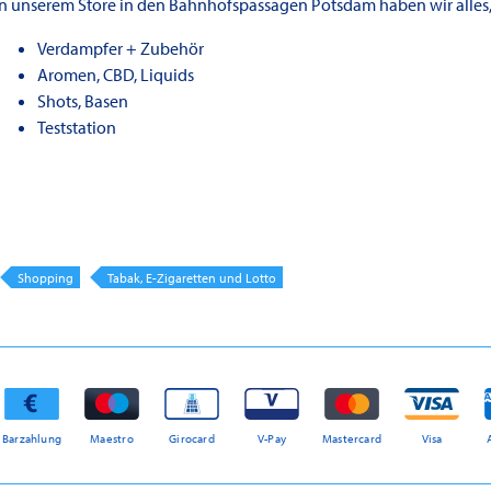
In unserem Store in den Bahnhofspassagen Potsdam haben wir alles,
Verdampfer + Zubehör
Aromen, CBD, Liquids
Shots, Basen
Teststation
Shopping
Tabak, E-Zigaretten und Lotto
Barzahlung
Maestro
Girocard
V-Pay
Mastercard
Visa