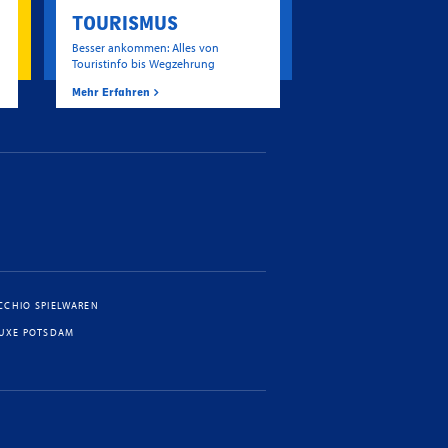
TOURISMUS
Besser ankommen: Alles von
Touristinfo bis Wegzehrung
Mehr Erfahren
CCHIO SPIELWAREN
LUXE POTSDAM