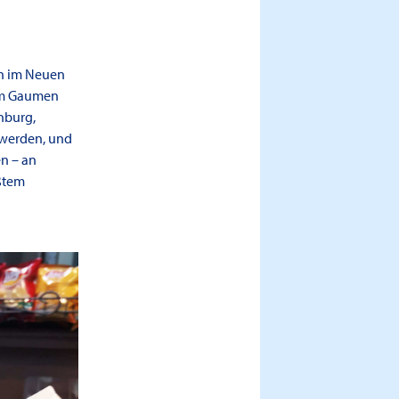
en im Neuen
rem Gaumen
nburg,
t werden, und
en – an
ßtem