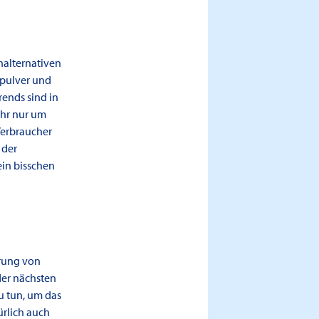
halternativen
npulver und
ends sind in
ehr nur um
erbraucher
 der
ein bisschen
erung von
der nächsten
u tun, um das
rlich auch