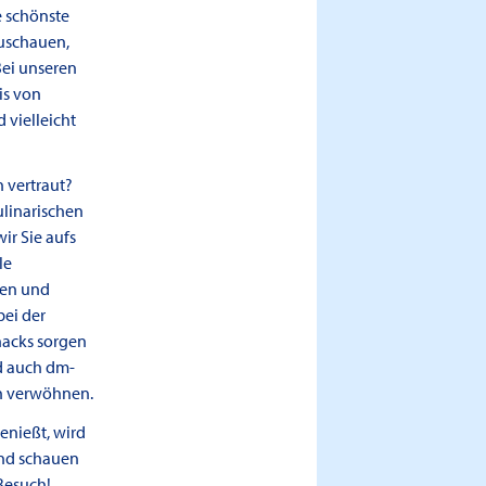
e schönste
zuschauen,
Bei unseren
is von
 vielleicht
 vertraut?
ulinarischen
r Sie aufs
le
hen und
bei der
Snacks sorgen
d auch dm-
en verwöhnen.
enießt, wird
und schauen
 Besuch!