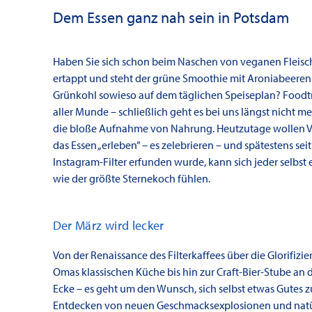
Dem Essen ganz nah sein in Potsdam
Haben Sie sich schon beim Naschen von veganen Fleisc
ertappt und steht der grüne Smoothie mit Aroniabeere
Grünkohl sowieso auf dem täglichen Speiseplan? Foodtr
aller Munde – schließlich geht es bei uns längst nicht m
die bloße Aufnahme von Nahrung. Heutzutage wollen V
das Essen „erleben” – es zelebrieren – und spätestens seit
Instagram-Filter erfunden wurde, kann sich jeder selbst 
wie der größte Sternekoch fühlen.
Der März wird lecker
Von der Renaissance des Filterkaffees über die Glorifizi
Omas klassischen Küche bis hin zur Craft-Bier-Stube an 
Ecke – es geht um den Wunsch, sich selbst etwas Gutes z
Entdecken von neuen Geschmacksexplosionen und natü