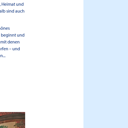
, Heimat und
alb sind auch
hönes
g beginnt und
, mit denen
rfen – und
...