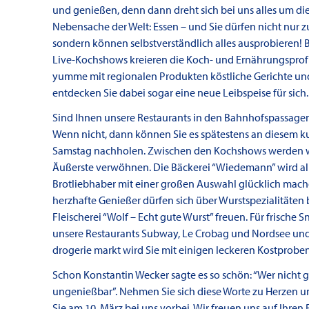
und genießen, denn dann dreht sich bei uns alles um di
Nebensache der Welt: Essen – und Sie dürfen nicht nur 
sondern können selbstverständlich alles ausprobieren! 
Live-Kochshows kreieren die Koch- und Ernährungsprof
yumme mit regionalen Produkten köstliche Gerichte und
entdecken Sie dabei sogar eine neue Leibspeise für sich.
Sind Ihnen unsere Restaurants in den Bahnhofspassagen
Wenn nicht, dann können Sie es spätestens an diesem k
Samstag nachholen. Zwischen den Kochshows werden wi
Äußerste verwöhnen. Die Bäckerei “Wiedemann” wird al
Brotliebhaber mit einer großen Auswahl glücklich mac
herzhafte Genießer dürfen sich über Wurstspezialitäten 
Fleischerei “Wolf – Echt gute Wurst” freuen. Für frische 
unsere Restaurants Subway, Le Crobag und Nordsee un
drogerie markt wird Sie mit einigen leckeren Kostprob
Schon Konstantin Wecker sagte es so schön: “Wer nicht g
ungenießbar”. Nehmen Sie sich diese Worte zu Herzen 
Sie am 10. März bei uns vorbei. Wir freuen uns auf Ihren