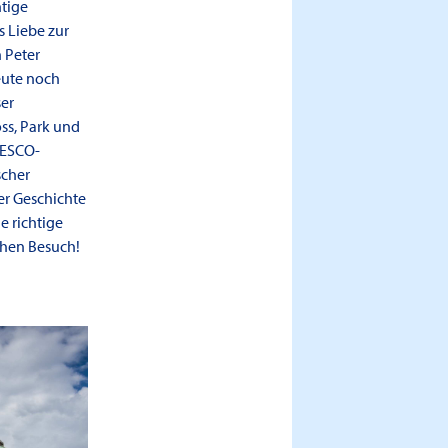
htige
 Liebe zur
 Peter
eute noch
er
ss, Park und
NESCO-
scher
er Geschichte
e richtige
chen Besuch!