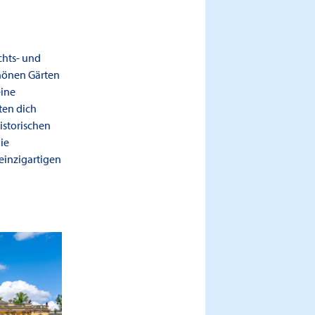
chts- und
chönen Gärten
eine
ten dich
istorischen
ie
einzigartigen