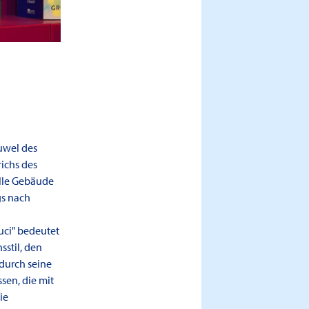
uwel des
ichs des
lle Gebäude
gs nach
ci" bedeutet
stil, den
 durch seine
sen, die mit
ie