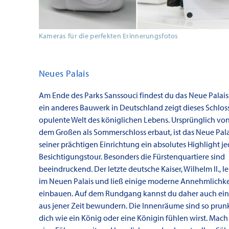
Kameras für die perfekten Erinnerungsfotos
Neues Palais
Am Ende des Parks Sanssouci findest du das Neue Palai
ein anderes Bauwerk in Deutschland zeigt dieses Schloss
opulente Welt des königlichen Lebens. Ursprünglich von
dem Großen als Sommerschloss erbaut, ist das Neue Pal
seiner prächtigen Einrichtung ein absolutes Highlight je
Besichtigungstour. Besonders die Fürstenquartiere sind
beeindruckend. Der letzte deutsche Kaiser, Wilhelm II., l
im Neuen Palais und ließ einige moderne Annehmlichk
einbauen. Auf dem Rundgang kannst du daher auch ei
aus jener Zeit bewundern. Die Innenräume sind so prunk
dich wie ein König oder eine Königin fühlen wirst. Mac