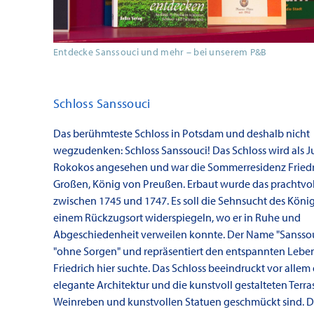
Entdecke Sanssouci und mehr – bei unserem P&B
Schloss Sanssouci
Das berühmteste Schloss in Potsdam und deshalb nicht
wegzudenken: Schloss Sanssouci! Das Schloss wird als J
Rokokos angesehen und war die Sommerresidenz Friedr
Großen, König von Preußen. Erbaut wurde das prachtvo
zwischen 1745 und 1747. Es soll die Sehnsucht des Köni
einem Rückzugsort widerspiegeln, wo er in Ruhe und
Abgeschiedenheit verweilen konnte. Der Name "Sanssou
"ohne Sorgen" und repräsentiert den entspannten Lebens
Friedrich hier suchte. Das Schloss beeindruckt vor allem
elegante Architektur und die kunstvoll gestalteten Terras
Weinreben und kunstvollen Statuen geschmückt sind. D