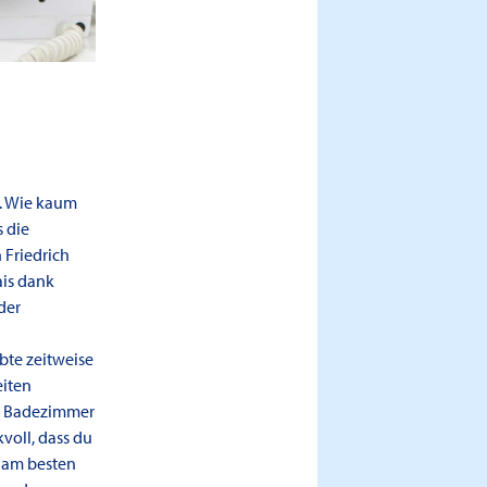
s. Wie kaum
 die
 Friedrich
ais dank
der
ebte zeitweise
eiten
n Badezimmer
voll, dass du
h am besten