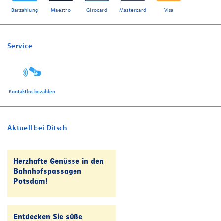
Barzahlung
Maestro
Girocard
Mastercard
Visa
Service
Kontaktlos bezahlen
Aktuell bei Ditsch
Herzhafte Genüsse in den
Bahnhofspassagen
Potsdam!
Entdecken Sie süße