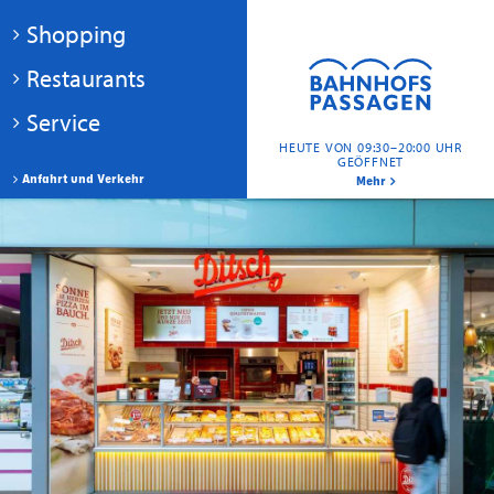
Shopping
Restaurants
Service
HEUTE VON 09:30–20:00 UHR
GEÖFFNET
Anfahrt und Verkehr
Mehr