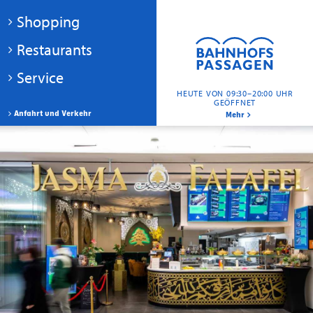
Shopping
Restaurants
Service
HEUTE VON 09:30–20:00 UHR
GEÖFFNET
Anfahrt und Verkehr
Mehr