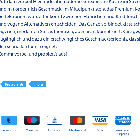
Potsdam vorbei! Hier findet ihr moderne koreanische Küche im Stree
und mit ordentlich Geschmack. Im Mittelpunkt steht das Premium K
perfektioniert wurde. Ihr könnt zwischen Hühnchen und Rindfleisch
und vegane Alternativen entscheiden. Das Ganze verbindet klassisc
eigenen, modernen Stil: authentisch, aber nicht kompliziert. Kurz ges
zugänglich und dazu ein erschwingliches Geschmackserlebnis, das s
den schnellen Lunch eignet.
Kommt vorbei und probiert’s aus!
Restaurants
Imbiss
Barzahlung
Maestro
Girocard
Mastercard
Visa
American
Express