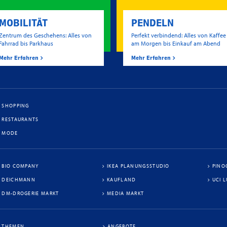
MOBILITÄT
PENDELN
Zentrum des Geschehens: Alles von
Perfekt verbindend: Alles von Kaffee
Fahrrad bis Parkhaus
am Morgen bis Einkauf am Abend
Mehr Erfahren
Mehr Erfahren
SHOPPING
RESTAURANTS
MODE
BIO COMPANY
IKEA PLANUNGSSTUDIO
PINO
DEICHMANN
KAUFLAND
UCI 
DM-DROGERIE MARKT
MEDIA MARKT
THEMEN
ANGEBOTE