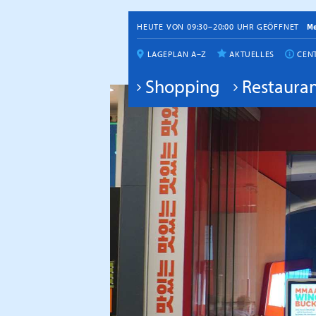
HEUTE VON 09:30–20:00 UHR GEÖFFNET
M
LAGEPLAN A–Z
AKTUELLES
CEN
Shopping
Restauran