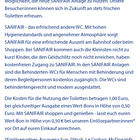
Möglichkeit, die neue SANIFAIR Anlage zu nutzen. Unsere
Besucher:innen können sich in Zukunft an stets frischen
Toiletten erfreuen.
SANIFAIR - das erfrischend andere WC. Mit hohen
Hygienestandards und angenehmer Atmosphäre sorgt
SANIFAIR für eine erfrischende Auszeit am Bahnhof oder beim
Shoppen. Bei SANIFAIR kommen auch die Kleinsten nicht zu
kurz! Kinder, die den Geldschlitz noch nicht erreichen, haben
kostenfreien Zugang zu SANIFAIR. In den SANIFAIR Anlagen
sind die Behinderten-WCs für Menschen mit Behinderung und
deren Begleitpersonen kostenlos zugänglich. Die WCs sind
behindertengerecht und modern ausgestattet.
Die Kosten für die Nutzung der Toiletten betragen 1,00 Euro,
bei gleichzeitiger Ausgabe eines Wert-Bons in Höhe von 0,50
Euro. Mit SANIFAIR shoppen und genießen - lasst euch euren
Wert-Bon in Höhe von 0,50 € bei unseren Einlösepartner:innen*
vor Ort auf euren Einkauf anrechnen.
*Einlösepartner: Ayurvena Sun, Ditsch, Le Crobag, McDonald’s,