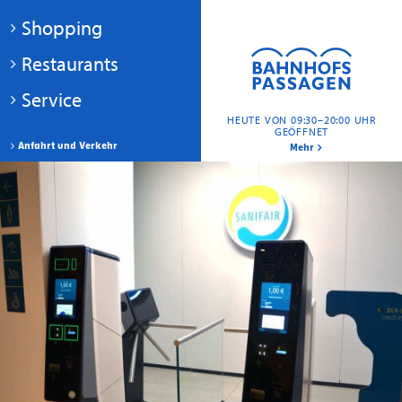
Shopping
Restaurants
Service
HEUTE VON 09:30–20:00 UHR
GEÖFFNET
Anfahrt und Verkehr
Mehr