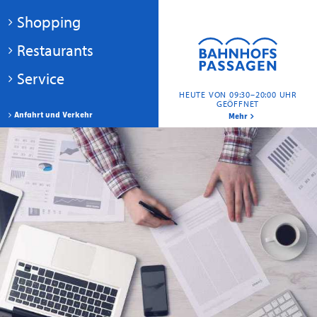
Shopping
Restaurants
Service
HEUTE VON 09:30–20:00 UHR
GEÖFFNET
Anfahrt und Verkehr
Mehr