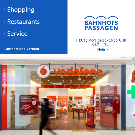
Shopping
Restaurants
Service
HEUTE VON 09:30–20:00 UHR
GEÖFFNET
Anfahrt und Verkehr
Mehr