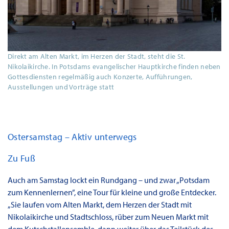
Direkt am Alten Markt, im Herzen der Stadt, steht die St.
Nikolaikirche. In Potsdams evangelischer Hauptkirche finden neben
Gottesdiensten regelmäßig auch Konzerte, Aufführungen,
Ausstellungen und Vorträge statt
Ostersamstag – Aktiv unterwegs
Zu Fuß
Auch am Samstag lockt ein Rundgang – und zwar „Potsdam
zum Kennenlernen”, eine Tour für kleine und große Entdecker.
„Sie laufen vom Alten Markt, dem Herzen der Stadt mit
Nikolaikirche und Stadtschloss, rüber zum Neuen Markt mit
dem Kutschstallensemble, dann weiter über das Teilstück des